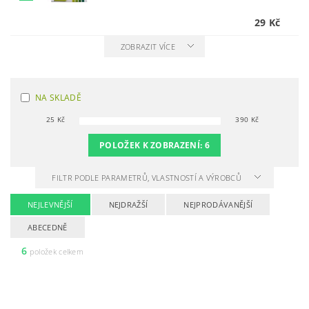
29 Kč
ZOBRAZIT VÍCE
NA SKLADĚ
25
Kč
390
Kč
POLOŽEK K ZOBRAZENÍ:
6
FILTR PODLE PARAMETRŮ, VLASTNOSTÍ A VÝROBCŮ
NEJLEVNĚJŠÍ
NEJDRAŽŠÍ
NEJPRODÁVANĚJŠÍ
ABECEDNĚ
6
položek celkem