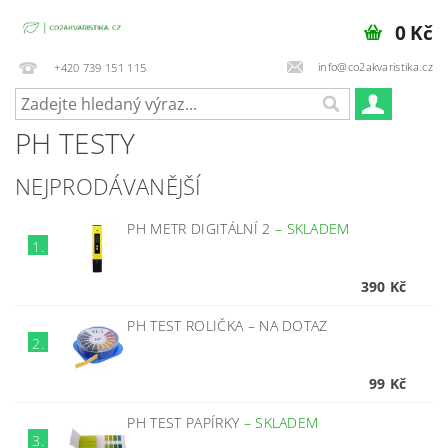
0 Kč
info@co2akvaristika.cz
+420 739 151 115
PH TESTY
NEJPRODÁVANĚJŠÍ
PH METR DIGITÁLNÍ 2
–
SKLADEM
1.
390 Kč
PH TEST ROLIČKA
–
NA DOTAZ
2.
99 Kč
PH TEST PAPÍRKY
–
SKLADEM
3.