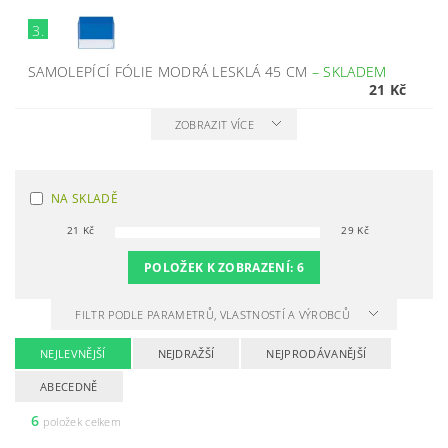
3.
SAMOLEPÍCÍ FÓLIE MODRÁ LESKLÁ 45 CM
–
SKLADEM
21 Kč
ZOBRAZIT VÍCE
NA SKLADĚ
21
Kč
29
Kč
POLOŽEK K ZOBRAZENÍ:
6
FILTR PODLE PARAMETRŮ, VLASTNOSTÍ A VÝROBCŮ
NEJLEVNĚJŠÍ
NEJDRAŽŠÍ
NEJPRODÁVANĚJŠÍ
ABECEDNĚ
6
položek celkem