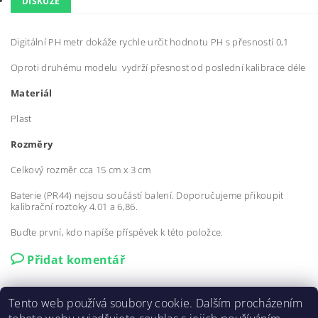
DISKUZE
Digitální PH metr dokáže rychle určit hodnotu PH s přesností 0,1
Oproti druhému modelu vydrží přesnost od poslední kalibrace déle
Materiál
Plast
Rozměry
Celkový rozměr cca 15 cm x 3 cm
Baterie (PR44) nejsou součástí balení. Doporučujeme přikoupit
kalibrační roztoky 4.01 a 6,86.
Buďte první, kdo napíše příspěvek k této položce.
Přidat komentář
Tento web používá soubory cookie. Dalším procházením