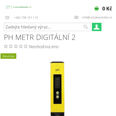
0 Kč
info@co2akvaristika.cz
+420 739 151 115
PH METR DIGITÁLNÍ 2
Neohodnoceno
Novinka