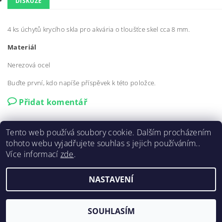
DISKUZE
4 ks úchytů krycího skla pro akvária o tloušťce skel cca 8 mm.
Materiál
Nerezová ocel
Buďte první, kdo napíše příspěvek k této položce.
Přidat komentář
Tento web používá soubory cookie. Dalším procházením
tohoto webu vyjadřujete souhlas s jejich používáním..
Více informací
zde
.
Facebook
|
YouTube
|
Instagram
|
www.varroatester.cz
NASTAVENÍ
2026 ©
co2akvaristika.cz
, všechna práva vyhrazena
Vytvořil Shoptet
SOUHLASÍM