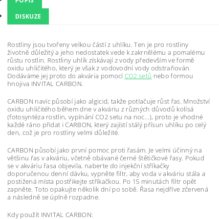
POPIS
DISKUZE
Rostliny jsou tvořeny velkou částí z uhlíku. Ten je pro rostliny
životně důležitý a jeho nedostatek vede k zakrnělému a pomalému
růstu rostlin. Rostliny uhlík získávají z vody především ve formě
oxidu uhličitého, který je však z vodovodní vody odstraňován.
Dodáváme jej proto do akvária pomocí
CO2 setů
nebo formou
hnojiva INVITAL CARBON.
CARBON navíc působí jako algicid, takže potlačuje růst řas. Množství
oxidu uhličitého během dne v akváriu z různých důvodů kolísá
(fotosyntéza rostlin, vypínání CO2 setu na noc...), proto je vhodné
každé ráno přidat i CARBON, který zajístí stálý přísun uhlíku po celý
den, což je pro rostliny velmi důležité.
CARBON působí jako první pomoc proti řasám. Je velmi účinný na
většinu řas v akváriu, včetně obávané černé štětičkové řasy. Pokud
se v akváriu řasa objevila, naberte do injekční stříkačky
doporučenou denní dávku, vypněte filtr, aby voda v akváriu stála a
postižená místa postřikejte stříkačkou. Po 15 minutách filtr opět
zapněte. Toto opakujte několik dní po sobě. Řasa nejdříve zčervená
a následně se úplně rozpadne.
Kdy použít INVITAL CARBON: