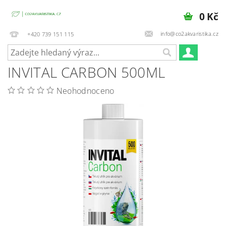
0 Kč
info@co2akvaristika.cz
+420 739 151 115
INVITAL CARBON 500ML
Neohodnoceno