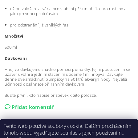
už od založení akvária pro stabilní přísun uhlíku pro rostliny a
jako prevenci proti řasám
pro odstranění již vzniklých řas
Množství
500 ml
Dávkování
Hnojivo dávkujeme snadno pomocí pumpičky. Jejím pootočením se
uzávěr uvolní a jedním stačením dodáme 1ml hnojiva. Dávkujte
denně dvě zmáčknutí pumpičky na 50 litrů akvarijní vody. Největší
účinnosti dosáhnete při ranním dávkování.
Buďte první, kdo napíše příspěvek k této položce.
Přidat komentář
Tento web používá soubory cookie. Dalším procházením
tohoto webu vyjadřujete souhlas s jejich používáním..