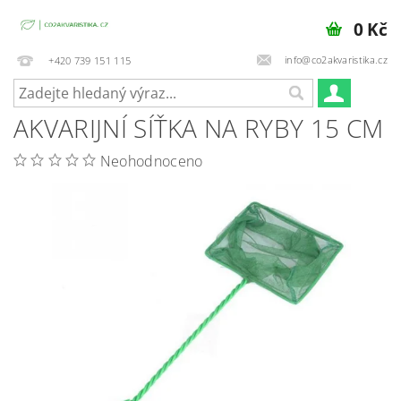
0 Kč
info@co2akvaristika.cz
+420 739 151 115
AKVARIJNÍ SÍŤKA NA RYBY 15 CM
Neohodnoceno