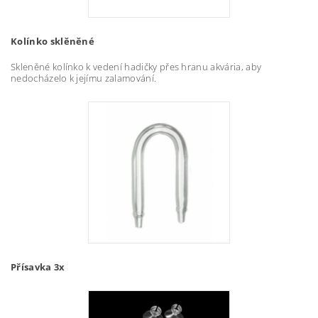
Kolínko sklěněné
Skleněné kolínko k vedení hadičky přes hranu akvária, aby
nedocházelo k jejímu zalamování.
Přísavka 3x