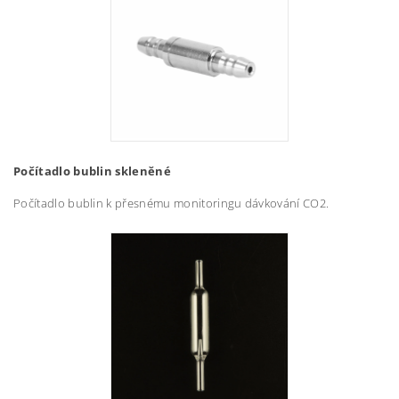
Počítadlo bublin skleněné
Počítadlo bublin k přesnému monitoringu dávkování CO2.