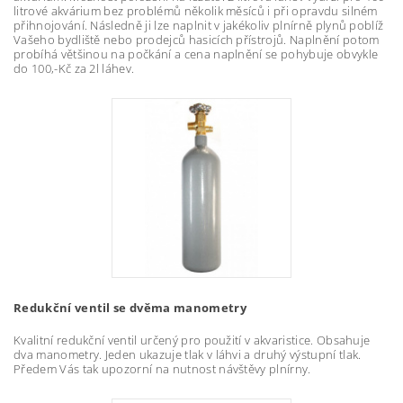
litrové akvárium bez problémů několik měsíců i při opravdu silném
přihnojování. Následně ji lze naplnit v jakékoliv plnírně plynů poblíž
Vašeho bydliště nebo prodejců hasicích přístrojů. Naplnění potom
probíhá většinou na počkání a cena naplnění se pohybuje obvykle
do 100,-Kč za 2l láhev.
Redukční ventil se dvěma manometry
Kvalitní redukční ventil určený pro použití v akvaristice. Obsahuje
dva manometry. Jeden ukazuje tlak v láhvi a druhý výstupní tlak.
Předem Vás tak upozorní na nutnost návštěvy plnírny.