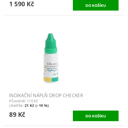
1 590 Kč
INDIKAČNÍ NÁPLŇ DROP CHECKER
Původně:
110 Kč
Ušetříte
:
21 Kč (–19 %)
89 Kč