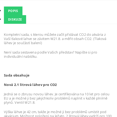
POPIS
DISKUZE
Kompletní sada, s kterou můžete začít přidávat CO2 do akvária z
Vaší tlakové lahve se závitem W21.8. a měřit obsah CO2. (Tlaková
láhev je součástí balení)
Není sada sestavena podle Vašich představ? Napište si pro
individuální nabídku.
Sada obsahuje
Nová 2.1 litrová láhev pro CO2
Jedná se o zbrusu novou láhev. Je certifikována na 10 let pro celou
EU a je možné ji bez jakýchkoliv problémů naplnit v každé plnírně
plynů. Ventil W21.8.
Výška láhve je 42 cm, takže je možné ji bez problémů umístit pod
akvárium. Možnost položení na ležato. 2 litrová láhev vydrží pro 100