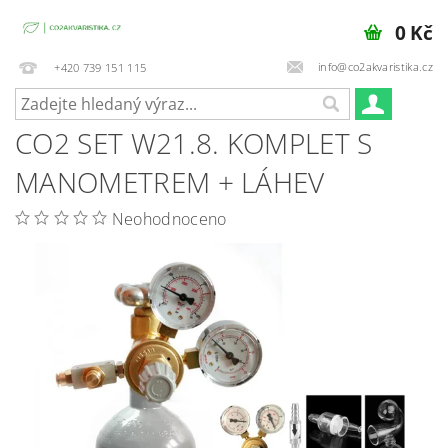
0 Kč
info@co2akvaristika.cz
+420 739 151 115
CO2 SET W21.8. KOMPLET S
MANOMETREM + LÁHEV
Neohodnoceno