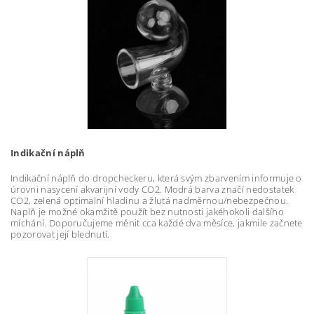
Indikační náplň
Indikační náplň do dropcheckeru, která svým zbarvením informuje o
úrovni nasycení akvarijní vody CO2. Modrá barva značí nedostatek
CO2, zelená optimalní hladinu a žlutá nadměrnou/nebezpečnou.
Naplň je možné okamžitě použít bez nutnosti jakéhokoli dalšího
míchání. Doporučujeme měnit cca každé dva měsíce, jakmile začnete
pozorovat její blednutí.