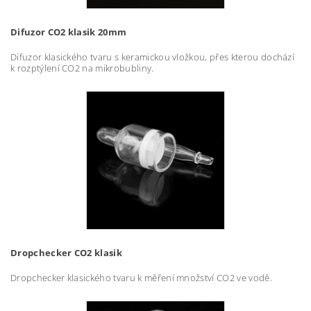
Difuzor CO2 klasik 20mm
Difuzor klasického tvaru s keramickou vložkou, přes kterou dochází
k rozptýlení CO2 na mikrobubliny.
Dropchecker CO2 klasik
Dropchecker klasického tvaru k měření množství CO2 ve vodě.