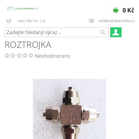
0 Kč
info@co2akvaristika.cz
+420 739 151 115
ROZTROJKA
Neohodnoceno