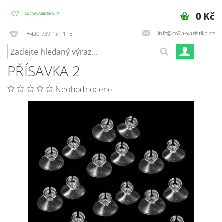
0 Kč
info@co2akvaristika.cz
+420 739 151 115
PŘÍSAVKA 2
Neohodnoceno