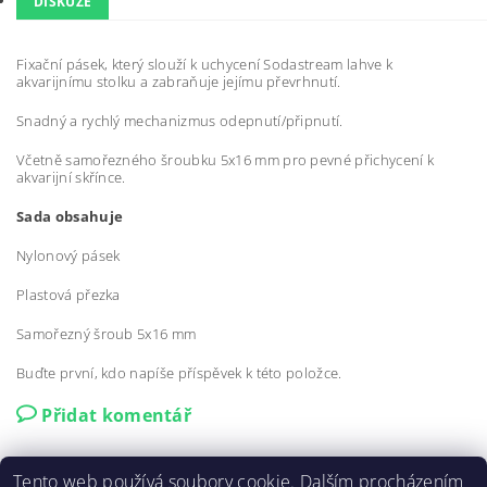
DISKUZE
Fixační pásek, který slouží k uchycení Sodastream lahve k
akvarijnímu stolku a zabraňuje jejímu převrhnutí.
Snadný a rychlý mechanizmus odepnutí/připnutí.
Včetně samořezného šroubku 5x16 mm pro pevné přichycení k
akvarijní skřínce.
Sada obsahuje
Nylonový pásek
Plastová přezka
Samořezný šroub 5x16 mm
Buďte první, kdo napíše příspěvek k této položce.
Přidat komentář
Tento web používá soubory cookie. Dalším procházením