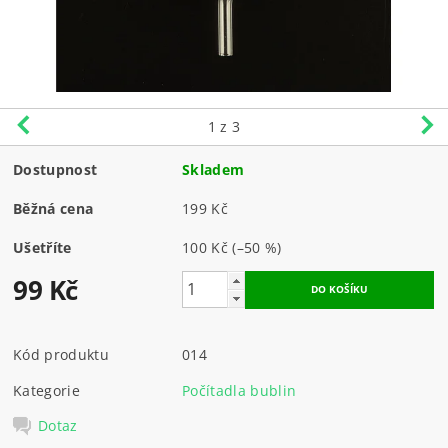
1
z 3
Dostupnost
Skladem
Běžná cena
199 Kč
Ušetříte
100 Kč
(–50 %)
99 Kč
Kód produktu
014
Kategorie
Počítadla bublin
Dotaz