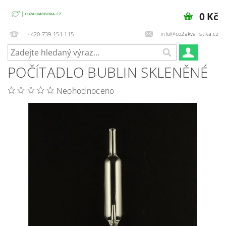
0 Kč
info@co2akvaristika.cz
+420 739 151 115
POČÍTADLO BUBLIN SKLENĚNÉ
Neohodnoceno