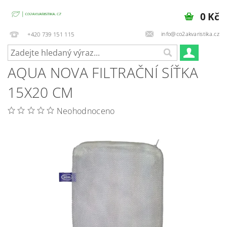
0 Kč
info@co2akvaristika.cz
+420 739 151 115
AQUA NOVA FILTRAČNÍ SÍŤKA
15X20 CM
Neohodnoceno