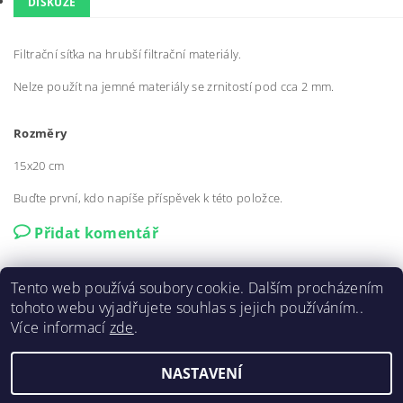
DISKUZE
Filtrační síťka na hrubší filtrační materiály.
Nelze použít na jemné materiály se zrnitostí pod cca 2 mm.
Rozměry
15x20 cm
Buďte první, kdo napíše příspěvek k této položce.
Přidat komentář
Tento web používá soubory cookie. Dalším procházením
tohoto webu vyjadřujete souhlas s jejich používáním..
Více informací
zde
.
Facebook
|
YouTube
|
Instagram
|
www.varroatester.cz
NASTAVENÍ
2026 ©
co2akvaristika.cz
, všechna práva vyhrazena