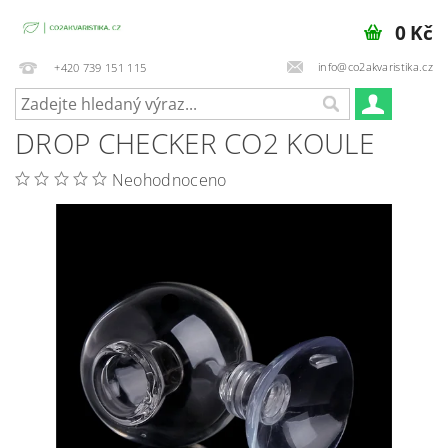
0 Kč
info@co2akvaristika.cz
+420 739 151 115
DROP CHECKER CO2 KOULE
Neohodnoceno