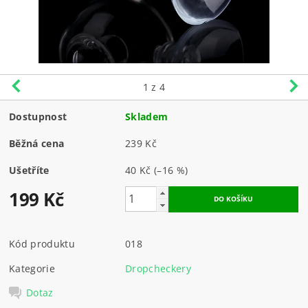
1
z 4
Dostupnost
Skladem
Běžná cena
239 Kč
Ušetříte
40 Kč
(–16 %)
199 Kč
Kód produktu
018
Kategorie
Dropcheckery
Dotaz