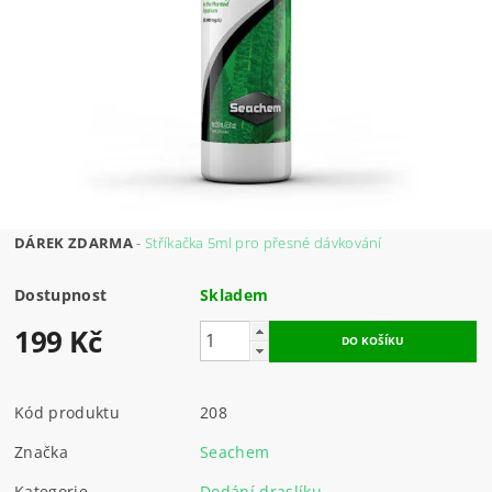
DÁREK ZDARMA
-
Stříkačka 5ml pro přesné dávkování
Dostupnost
Skladem
199 Kč
Kód produktu
208
Značka
Seachem
Kategorie
Dodání draslíku