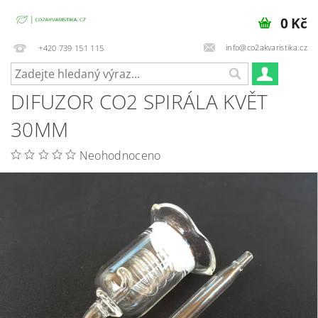
0 Kč
info@co2akvaristika.cz
+420 739 151 115
DIFUZOR CO2 SPIRÁLA KVĚT
30MM
Neohodnoceno