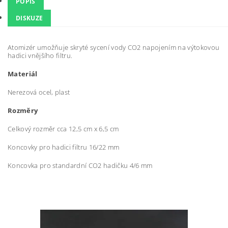
POPIS
DISKUZE
Atomizér umožňuje skryté sycení vody CO2 napojením na výtokovou
hadici vnějšího filtru.
Materiál
Nerezová ocel, plast
Rozměry
Celkový rozměr cca 12,5 cm x 6,5 cm
Koncovky pro hadici filtru 16/22 mm
Koncovka pro standardní CO2 hadičku 4/6 mm