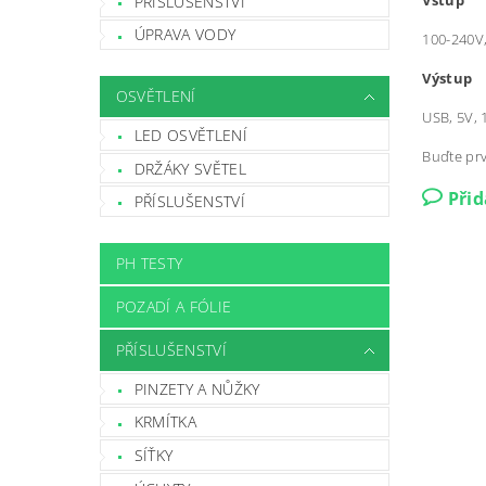
Vstup
PŘÍSLUŠENSTVÍ
ÚPRAVA VODY
100-240V,
Výstup
OSVĚTLENÍ
USB, 5V,
LED OSVĚTLENÍ
Buďte prv
DRŽÁKY SVĚTEL
Při
PŘÍSLUŠENSTVÍ
PH TESTY
POZADÍ A FÓLIE
PŘÍSLUŠENSTVÍ
PINZETY A NŮŽKY
KRMÍTKA
SÍŤKY