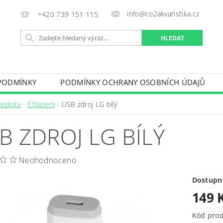
info@co2akvaristika.cz
+420 739 151 115
PODMÍNKY
PODMÍNKY OCHRANY OSOBNÍCH ÚDAJŮ
Teplota
Chlazení
USB zdroj LG bílý
B ZDROJ LG BÍLÝ
Neohodnoceno
Dostupn
149 
Kód pro